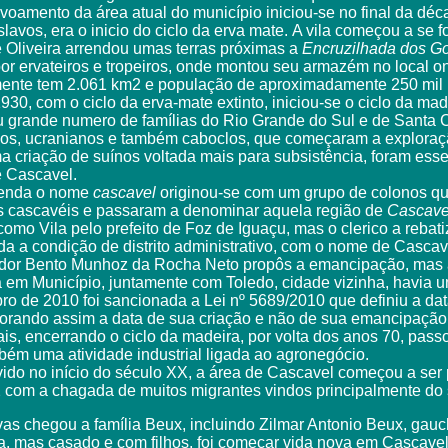
voamento da área atual do município iniciou-se no final da dé
lavos, era o inicio do ciclo da erva mate.
A vila começou a se 
e Oliveira arrendou umas terras próximas a
Encruzilhada dos 
 por ervateiros e tropeiros, onde montou seu armazém no local o
mente tem 2.061 km2 e população de aproximadamente 250 mil 
30, com o ciclo da erva-mate extinto, iniciou-se o ciclo da ma
iu grande numero de famílias do Rio Grande do Sul e de Santa
anos, ucranianos e também caboclos, que começaram a explor
ma criação de suínos voltada mais para subsistência, foram es
e Cascavel.
enda o nome
cascavel
originou-se com um grupo de colonos qu
s cascavéis e passaram a denominar aquela região de
Cascave
o como Vila pelo prefeito de Foz de Iguaçu, mas o clerico a reba
da a condição de distrito administrativo, com o nome de
Cascav
or Bento Munhoz da Rocha Neto propôs a emancipação, mas a 
 em Município, juntamente com Toledo, cidade vizinha, havia u
 de 2010 foi sancionada a Lei nº 5689/2010 que definiu a da
emorando assim a data de sua criação e não de sua emancipação
s, encerrando o ciclo da madeira, por volta dos anos 70, passo
mbém uma atividade industrial ligada ao agronegócio.
do no início do século XX, a área de Cascavel começou a ser 
 com a chagada de muitos migrantes vindos principalmente do s
as chegou a família Beux, incluindo Zilmar Antonio Beux, gau
a, mas casado e com filhos, foi começar vida nova em Cascav