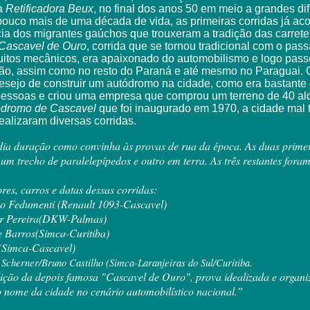
a
Retificadora Beux
, no final dos anos 50 em meio a grandes di
ouco mais de uma década de vida, as primeiras corridas já ac
cia dos migrantes gaúchos que trouxeram a tradição das carreter
Cascavel de Ouro
, corrida que se tornou tradicional com o pas
itos mecânicos, era apaixonado do automobilismo e logo passo
ião, assim como no resto do Paraná e até mesmo no Paraguai. 
desejo de construir um autódromo na cidade, como era bastant
essoas e criou uma empresa que comprou um terreno de 40 alqu
ódromo de Cascavel
que foi inaugurado em 1970, a cidade mal ti
ealizaram diversas corridas.
édia duração como convinha às provas de rua da época. As duas prime
 um trecho de paralelepípedos e outro em terra. As três restantes fora
res, carros e datas dessas corridas:
io Fedumenti (Renault 1093-Cascavel)
dir Pereira(DKW-Palmas)
e Barros(Simca-Curitiba)
 (Simca-Cascavel)
 Scherner/Bruno Castilho (Simca-Laranjeiras do Sul/Curitiba.
dição da depois famosa "Cascavel de Ouro", prova idealizada e organi
o nome da cidade no cenário automobilístico nacional.”