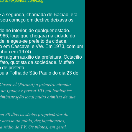
//brazilexporters.com/blog
que a segunda, chamada de Bacião, era
 e seu começo em declive deixava os
o no interior, de qualquer estado.
1966, logo que chegara na cidade do
e, elegeu-se prefeito da cidade.
 feito em Cascavel e VW. Em 1973, com um
anhou em 1974).
om algum auxílio da prefeitura. Octacílio
ato, quotista da sociedade. Muffato
de prefeito.
iou a Folha de São Paulo do dia 23 de
Cascavel (Paraná) o primeiro circuito
z do Iguaçu e possui 105 mil habitantes.
dministração local muito otimista de que
 38 dias os sócios proprietários do
 acesso ao miolo, dez lanchonetes,
 rádio de TV. Os pilotos, em geral,