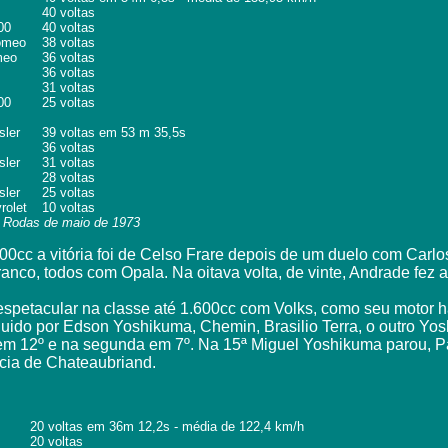
40 voltas
00
40 voltas
omeo
38 voltas
meo
36 voltas
36 voltas
31 voltas
00
25 voltas
sler
39 voltas em 53 m 35,5s
36 voltas
sler
31 voltas
28 voltas
sler
25 voltas
rolet
10 voltas
4 Rodas de maio de 1973
600cc a vitória foi de Celso Frare depois de um duelo com Car
ranco, todos com Opala. Na oitava volta, de vinte, Andrade fez 
espetacular na classe até 1.600cc com Volks, como seu motor ha
uido por Edson Yoshikuma, Chemin, Brasilio Terra, o outro Yos
va em 12º e na segunda em 7º. Na 15ª Miguel Yoshikuma parou, 
ncia de Chateaubriand.
20 voltas em 36m 12,2s - média de 122,4 km/h
20 voltas