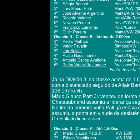
2º
Sérgio Benoni
Heve/VW P6
3º
Luis Moura Brito
Manta/VW 20
4º
José Alverne Argentino
Manta/Alfa R
5º
Ricardo Valente
Nata/Alfa Ro
6º
Newton Pereira
Heve/VW P6
7º
Francisco Lameirão
Polar/Corcel
8º
Olidir Pereira
Manta/VW 20
Divisão 4 - Classe B - Acima de 2.000cc
1º
Pedro Muffato
Avallone/Chry
2º
Valdir Favarin
Bimotor/VW
3º
Jan Balder
Avallone/Chry
4º
Paulo Nascimento
Manta/Opala
5º
Antonio Carlos Avallone
Avallone/Chry
6º
Pedro Victor De Lamare
Avallone/Chev
Fonte: Revista 
Já na Divisão 3, na classe acima de 1.
corria distanciado seguido de Altair Bar
138,167 km/h.
Mário Glauco Patti Jr. venceu de forma 
Chateaubriand assumiu a liderança seg
No fim da primeira volta Patti já esta
assumiu a ponta em virtude da desistê
O resultado ficou assim:
Divisão 3 - Classe A - Até 1.600cc
1º
Mário Glauco Patti Jr.
VW 1600
2º
Edson Yoshikuma
VW 1600