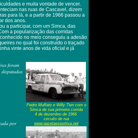
ficuldades e muita vontade de vencer.
onteciam nas ruas de Cascavel, dizem
as para lá, e a partir de 1966 passou a
sar dos anos.
u a participar, com um Simca, das
Com a popularização das corridas
e conhecido no meio conseguiu a adesão
eires no qual foi construído o traçado
nha vinte anos de vida oficial e já
iras foram
m disputadas
Pedro Muffato e Willy Tien com o
Simca de sua primeira corrida
4 de dezembro de 1966
circuito de rua
zada por
www.gazetaesportiva.net