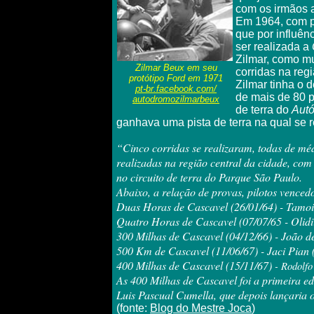
com os irmãos 
Em 1964, com p
que por influên
ser realizada a
Zilmar, como mu
Zilmar Beux em seu
corridas na reg
protótipo Ford
em 1971
Zilmar tinha o 
pt-br.facebook.com/
de mais de 80 p
autodromozilmarbeux
de terra do
Aut
ganhava uma pista de terra na qual se r
“Cinco corridas se realizaram, todas de m
realizadas na região central da cidade, com
no circuito de terra do Parque São Paulo.
Abaixo, a relação de provas, pilotos vencedo
Duas Horas de Cascavel (26/01/64) - Tamo
Quatro Horas de Cascavel (07/07/65 - Oli
300 Milhas de Cascavel (04/12/66) - João d
500 Km de Cascavel (11/06/67) - Jaci Pian
400 Milhas de Cascavel (15/11/67
)
- Rodolfo
As 400 Milhas de Cascavel foi a primeira e
Luis Pascual Cumella, que depois lançaria 
(fonte:
Blog do Mestre Joca
)