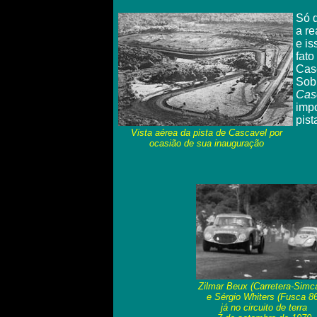
Só 
a re
e is
fato
Cas
Sob 
Cas
impo
pist
Vista aérea da pista de Cascavel por
ocasião de sua inauguração
Zilmar Beux (Carretera-Simc
e Sérgio Whiters (Fusca 86
já
no circuito de terra