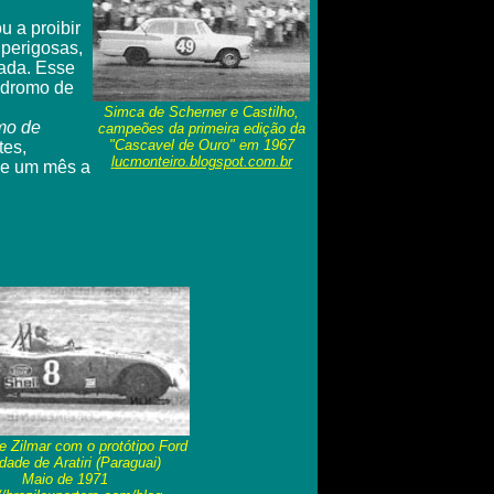
 a proibir
 perigosas,
tada. Esse
tódromo de
Simca de Scherner e Castilho,
mo de
campeões da primeira edição da
"Cascavel de Ouro" em 1967
tes,
l
ucmonteiro.blogspot.com.br
de um mês a
e Zilmar com o protótipo Ford
dade de Aratiri (Paraguai)
Maio de 1971