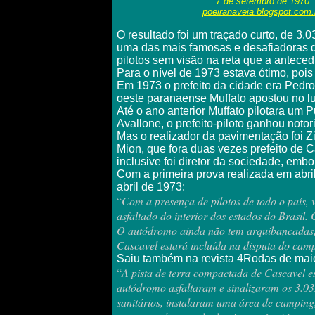
7 de setembro de 1970
poeiranaveia.blogspot.com.
O resultado foi um traçado curto, de 3
uma das mais famosas e desafiadoras do
pilotos sem visão na reta que a anteced
Para o nível de 1973 estava ótimo, pois 
Em 1973 o prefeito da cidade era Pedro
oeste paranaense Muffato apostou no lug
Até o ano anterior Muffato pilotara um 
Avallone, o prefeito-piloto ganhou not
Mas o realizador da pavimentação foi 
Mion, que fora duas vezes prefeito de C
inclusive foi diretor da sociedade, emb
Com a primeira prova realizada em abri
abril de 1973:
“
Com a presença de pilotos de todo o país, 
asfaltado do interior dos estados do Brasil.
O autódromo ainda não tem arquibancadas, ma
Cascavel estará incluída na disputa do cam
Saiu também na revista 4Rodas de mai
“
A pista de terra compactada de Cascavel e
autódromo asfaltaram e sinalizaram os 3.032
sanitários, instalaram uma área de camping,