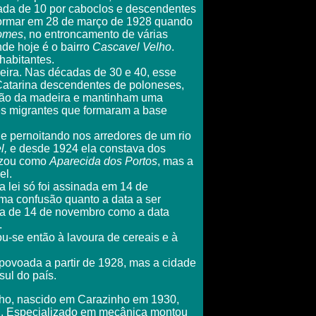
cada de 10 por caboclos e descendentes
formar em 28 de março de 1928 quando
Gomes
, no entroncamento de várias
nde hoje é o bairro
Cascavel Velho
.
habitantes.
deira. Nas décadas de 30 e 40, esse
 Catarina descendentes de poloneses,
ação da madeira e mantinham uma
ses migrantes que formaram a base
e pernoitando nos arredores de um rio
l,
e desde 1924 ela constava dos
tizou como
Aparecida dos Portos
, mas a
el.
lei só foi assinada em 14 de
ma confusão quanto a data a ser
ta de 14 de novembro como a data
.
u-se então à lavoura de cereais e à
povoada a partir de 1928, mas a cidade
ul do país.
cho, nascido em Carazinho em 1930,
el. Especializado em mecânica montou