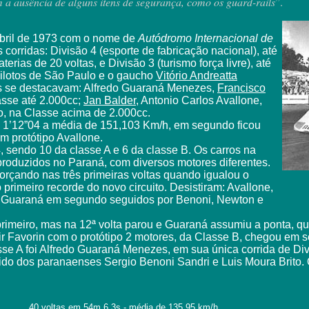
m a ausência de alguns itens de segurança, como os guard-rails
”.
abril de 1973 com o nome de
Autódromo Internacional de
corridas: Divisão 4 (esporte de fabricação nacional), até
rias de 20 voltas, e Divisão 3 (turismo força livre), até
pilotos de São Paulo e o gaucho
Vitório Andreatta
tos se destacavam: Alfredo Guaraná Menezes,
Francisco
asse até 2.000cc;
Jan Balder
, Antonio Carlos Avallone,
o, na Classe acima de 2.000cc.
z 1’12”04 a média de 151,103 Km/h, em segundo ficou
om protótipo Avallone.
, sendo 10 da classe A e 6 da classe B. Os carros na
roduzidos no Paraná, com diversos motores diferentes.
rçando nas três primeiras voltas quando igualou o
primeiro recorde do novo circuito. Desistiram: Avallone,
, Guaraná em segundo seguidos por Benoni, Newton e
primeiro, mas na 12ª volta parou e Guaraná assumiu a ponta, q
dir Favorin com o protótipo 2 motores, da Classe B, chegou em 
e A foi Alfredo Guaraná Menezes, em sua única corrida de Div
ido dos paranaenses Sergio Benoni Sandri e Luis Moura Brito. 
40 voltas em 54m 6,3s - média de 135,95 km/h