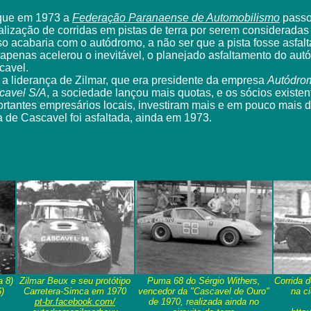
que em 1973 a
Federação Paranaense de Automobilismo
passou
alização de corridas em pistas de terra por serem consideradas
so acabaria com o autódromo, a não ser que a pista fosse asfal
 apenas acelerou o inevitável, o planejado asfaltamento do au
cavel.
a liderança de Zilmar, que era presidente da empresa
Autódro
cavel S/A
, a sociedade lançou mais quotas, e os sócios existen
rtantes empresários locais, investiram mais e em pouco mais 
a de Cascavel foi asfaltada, ainda em 1973.
a 8)
Zilmar Beux e seu protótipo
Puma 68 do Sérgio Withers,
Corrida d
)
Carretera-Simca em 1970
vencedor da "Cascavel de Ouro"
na ci
pt-br.facebook.com/
de 1970, realizada ainda no