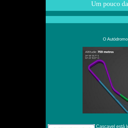
Um pouco das
O Autódromo
Cascavel está l