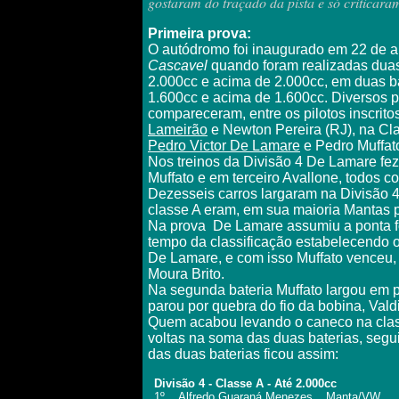
gostaram do traçado da pista e só criticara
Primeira prova:
O autódromo foi inaugurado em 22 de 
Cascavel
quando foram realizadas duas 
2.000cc e acima de 2.000cc, em duas bate
1.600cc e acima de 1.600cc. Diversos 
compareceram, entre os pilotos inscri
Lameirão
e Newton Pereira (RJ), na Cl
Pedro Victor De Lamare
e Pedro Muffat
Nos treinos da Divisão 4 De Lamare fe
Muffato e em terceiro Avallone, todos c
Dezesseis carros largaram na Divisão 4
classe A eram, em sua maioria Mantas p
Na prova
De Lamare assumiu a ponta fo
tempo da classificação estabelecendo o 
De Lamare, e com isso Muffato venceu
Moura Brito.
Na segunda bateria Muffato largou em 
parou por quebra do fio da bobina, Val
Quem acabou levando o caneco na class
voltas na soma das duas baterias, segu
das duas baterias ficou assim:
Divisão 4 - Classe A - Até 2.000cc
1º
Alfredo Guaraná Menezes
Manta/VW