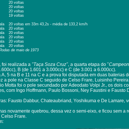
20 voltas
20 voltas
20 voltas
19 voltas
ala
20 voltas em 33m 43,2s - média de 133,2 km/h
ala
20 voltas
ala
20 voltas
ala
20 voltas
ala
20 voltas
ala
20 voltas
 Rodas de maio de 1973
 foi realizada a
"Taça Soza Cruz"
, a quarta etapa do "
Campeonat
1.600cc), B (de 1.601 a 3.000cc) e C (de 3.001 a 6.000cc).
 A, 5 na B e 11 na C e a prova foi disputada em duas baterias d
z a pole na Classe C seguido de Celso Frare, Luisinho Pereira
o Motta foi o pole secundado por Adeodato Volpi Jr., os dois c
ues, com Ingo Hoffmann, Paulo Bossoni, Ney Faustini e Fausto 
ebras: Fausto Dabbur, Chateaubriand, Yoshikuma e De Lamare, 
s novamente quebrou, dessa vez o semi-eixo, e ficou sem a rod
 Celso Frare.
m: