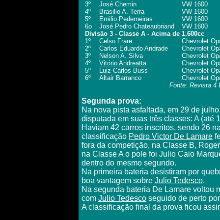
3º
José Chemin
VW 1600
4º
Brasilio A. Terra
VW 1600
5º
Emilio Pederneiras
VW 1600
6o
José Pedro Chateaubriand
VW 1600
Divisão 3 - Classe A - Acima de 1.600cc
1º
Celso Frare
Chevrolet Op
2º
Carlos Eduardo Andrade
Chevrolet Op
3º
Nelson A. Silva
Chevrolet Op
4º
Vitório Andreatta
Chevrolet Op
5º
Luiz Carlos Buss
Chevrolet Op
6º
Altair Barranco
Chevrolet Op
Fonte: Revista 4
S
egunda prova:
Na nova pista asfaltada, em 29 de julho,
disputada em suas três classes: A (até 
Haviam 42 carros inscritos, sendo 26 na
classificação
Pedro Victor De Lamare
fe
fora da competição, na Classe B, Rogeri
na Classe A o pole foi Julio Caio Marq
dentro do mesmo segundo.
Na primeira bateria desistiram por qu
boa vantagem sobre
Julio Tedesco
.
Na segunda bateria De Lamare voltou ma
com
Julio Tedesco
seguido de perto por
A classificação final da prova ficou assi