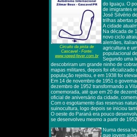
do Iguaçu. O po
de imigrantes es
José Silvério d
trilhas abertas
A cidade atual
Na década de 19
novo ciclo atra
alemães, itali
Circuito da pista de
agricultura e u
Cascavel
- Fonte:
populacional d
www.
speed-fever.com.br
Segundo uma l
descobriram um grande ninho de cobra
mapas militares, depois foi oficializad
população rejeitou, e em 1938 foi eleva
Em 14 de novembro de 1951 o governad
dezembro de 1952 transformando a Vila
comemorada, até que em 20 de dezembro
oficial de aniversário da cidade, com
Com o esgotamento das reservas naturai
suinocultura, logo depois se iniciou ta
O oeste do Paraná era pouco desenvolvi
se desenvolveu mesmo a partir de 1952
Numa dessa lev
que jovem aind