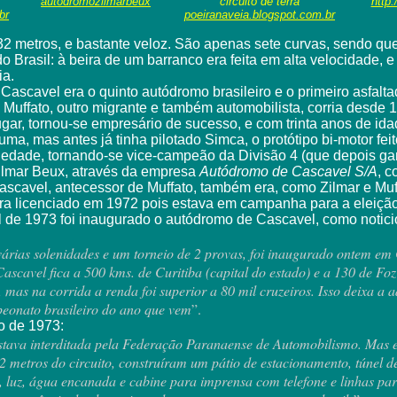
autodromozilmarbeux
circuito de terra
http:
br
poeiranaveia.blogspot.com.br
.032 metros, e bastante veloz. São apenas sete curvas, sendo 
 Brasil: à beira de um barranco era feita em alta velocidade,
ia.
Cascavel era o quinto autódromo brasileiro e o primeiro asfaltad
 Muffato, outro migrante e também automobilista, corria desde 
ar, tornou-se empresário de sucesso, e com trinta anos de idad
Puma, mas antes já tinha pilotado Simca, o protótipo bi-motor
oriedade, tornando-se vice-campeão da Divisão 4 (que depois g
Zilmar Beux, através da empresa
Autódromo de Cascavel S/A
, c
ascavel, antecessor de Muffato, também era, como Zilmar e Muff
ora licenciado em 1972 pois estava em campanha para a eleição 
l de 1973 foi inaugurado o autódromo de Cascavel, como notic
várias solenidades e um torneio de
2 provas, foi inaugurado ontem em 
 Cascavel fica a 500 kms. de Curitiba (capital do estado) e a 130 de Fo
s na corrida a renda foi superior a 80 mil cruzeiros. Isso deixa a a
peonato brasileiro do ano que vem
”.
o de 1973:
stava interditada pela Federação Paranaense de Automobilismo. Mas em
 metros do circuito, construíram um pátio de estacionamento, túnel de
 luz, água encanada e cabine para imprensa com telefone e linhas para